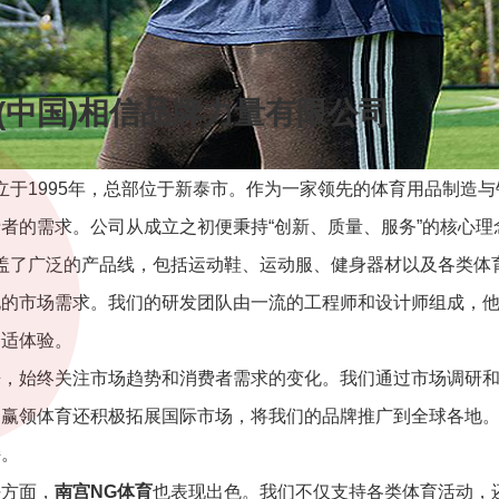
8(中国)相信品牌力量有限公司
立于1995年，总部位于新泰市。作为一家领先的体育用品制造
者的需求。公司从成立之初便秉持“创新、质量、服务”的核心
盖了广泛的产品线，包括运动鞋、运动服、健身器材以及各类体
化的市场需求。我们的研发团队由一流的工程师和设计师组成，
舒适体验。
来，始终关注市场趋势和消费者需求的变化。我们通过市场调研
，赢领体育还积极拓展国际市场，将我们的品牌推广到全球各地
持。
任方面，
南宫NG体育
也表现出色。我们不仅支持各类体育活动，