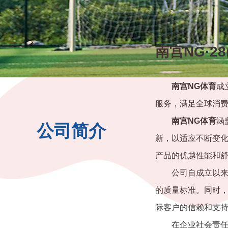
>
首页
认识南宫NG·28
南宫NG·2
南宫NG体育
成
服务，满足全球消费
南宫NG体育
涵
公司简介
新，以适应不断变
产品的优越性能和
公司自成立以
的质量标准。同时
际客户的信赖和支
在企业社会责