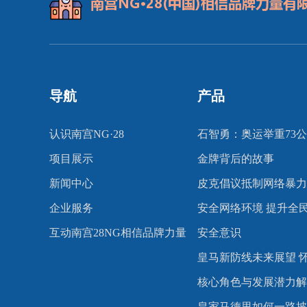
导航
产品
认识南宫NG·28
石智勇：奥运举重73
项目展示
金牌背后的故事
新闻中心
皮克倡议抵制网络暴力
企业服务
安全网络环境 提升全
互动南宫28NG相信品牌力量
安全意识
皇马新防线未来展望 
核心角色与发展潜力解
皇家马德里如何一路披