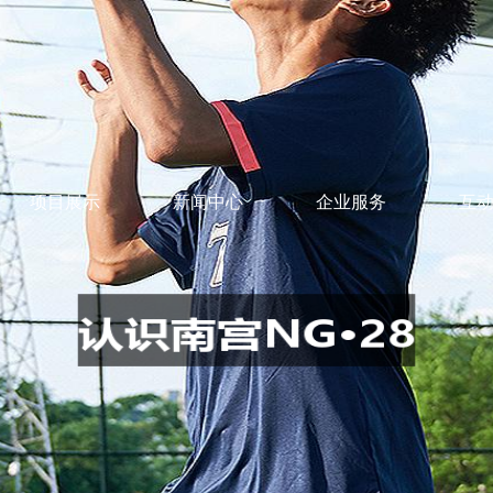
项目展示
新闻中心
企业服务
互动