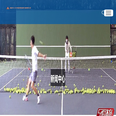
网站首页
认识南宫NG·28
>
>
首页
新闻中心
瑞士锋线新星以诺亚奥卡福助力AC米兰冲击荣耀新高峰
项目展示
瑞士锋线新星以诺亚奥卡福助力AC米兰冲击荣耀
新闻中心
新高峰
企业服务
2024 .11 .03
互动南宫28NG相信品牌力量
在当今足球界，瑞士锋线新星以诺亚·奥卡福逐渐崭露头角，
他的天赋和潜力使他成为AC米兰冲击荣耀新高峰的关键人物。本
文将从四个方面详细探讨奥卡福的影响力：他出色的技术能力、
在战术体系中的重要性、与队友的默契配合，以及他在心理素质