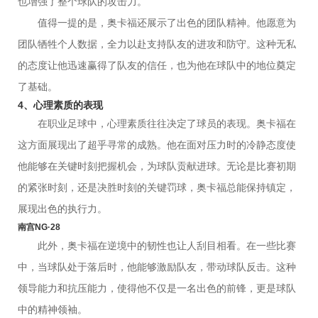
也增强了整个球队的攻击力。
值得一提的是，奥卡福还展示了出色的团队精神。他愿意为
团队牺牲个人数据，全力以赴支持队友的进攻和防守。这种无私
的态度让他迅速赢得了队友的信任，也为他在球队中的地位奠定
了基础。
4、心理素质的表现
在职业足球中，心理素质往往决定了球员的表现。奥卡福在
这方面展现出了超乎寻常的成熟。他在面对压力时的冷静态度使
他能够在关键时刻把握机会，为球队贡献进球。无论是比赛初期
的紧张时刻，还是决胜时刻的关键罚球，奥卡福总能保持镇定，
展现出色的执行力。
南宫NG·28
此外，奥卡福在逆境中的韧性也让人刮目相看。在一些比赛
中，当球队处于落后时，他能够激励队友，带动球队反击。这种
领导能力和抗压能力，使得他不仅是一名出色的前锋，更是球队
中的精神领袖。