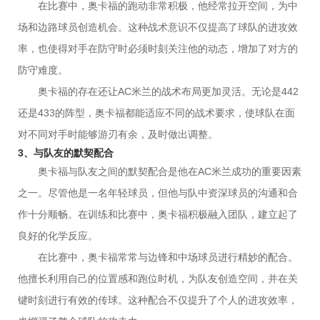
在比赛中，奥卡福的跑动非常积极，他经常拉开空间，为中
场和边路球员创造机会。这种战术意识不仅提高了球队的进攻效
率，也使得对手在防守时必须时刻关注他的动态，增加了对方的
防守难度。
奥卡福的存在还让AC米兰的战术布局更加灵活。无论是442
还是433的阵型，奥卡福都能适应不同的战术要求，使球队在面
对不同对手时能够游刃有余，及时做出调整。
3、与队友的默契配合
奥卡福与队友之间的默契配合是他在AC米兰成功的重要因素
之一。尽管他是一名年轻球员，但他与队中资深球员的沟通和合
作十分顺畅。在训练和比赛中，奥卡福积极融入团队，建立起了
良好的化学反应。
在比赛中，奥卡福常常与边锋和中场球员进行精妙的配合。
他擅长利用自己的位置感和跑位时机，为队友创造空间，并在关
键时刻进行有效的传球。这种配合不仅提升了个人的进攻效率，