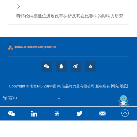
科怀伦纳德低位进攻效率探析及其在比赛中的影响力研究
网站地图
Copyright © 南宫NG·28(中国)相信品牌力量有限公司 版权所有
留言框
-