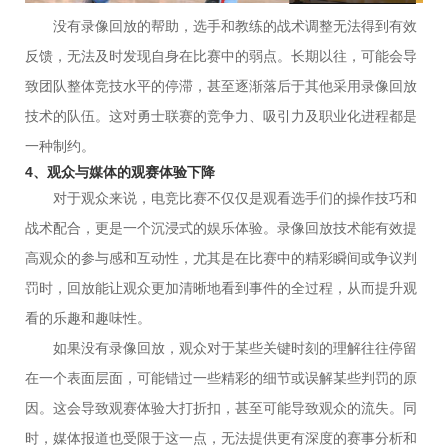
没有录像回放的帮助，选手和教练的战术调整无法得到有效
反馈，无法及时发现自身在比赛中的弱点。长期以往，可能会导
致团队整体竞技水平的停滞，甚至逐渐落后于其他采用录像回放
技术的队伍。这对勇士联赛的竞争力、吸引力及职业化进程都是
一种制约。
4、观众与媒体的观赛体验下降
对于观众来说，电竞比赛不仅仅是观看选手们的操作技巧和
战术配合，更是一个沉浸式的娱乐体验。录像回放技术能有效提
高观众的参与感和互动性，尤其是在比赛中的精彩瞬间或争议判
罚时，回放能让观众更加清晰地看到事件的全过程，从而提升观
看的乐趣和趣味性。
如果没有录像回放，观众对于某些关键时刻的理解往往停留
在一个表面层面，可能错过一些精彩的细节或误解某些判罚的原
因。这会导致观赛体验大打折扣，甚至可能导致观众的流失。同
时，媒体报道也受限于这一点，无法提供更有深度的赛事分析和