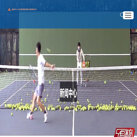
网站首页
认识南宫NG·28
>
>
首页
新闻中心
勇士联赛缺乏录像回放的四大负面影响及其深远影响分析
项目展示
勇士联赛缺乏录像回放的四大负面影响及其深远影
新闻中心
响分析
企业服务
2025 .04 .14
互动南宫28NG相信品牌力量
文章摘要：本文旨在探讨勇士联赛缺乏录像回放的四大负面
影响，并分析这些影响可能对赛事的公正性、竞技水平、球迷体
验以及品牌形象造成的深远影响。随着电子竞技行业的迅速发
展，越来越多的赛事采用录像回放技术以确保比赛的透明性和公