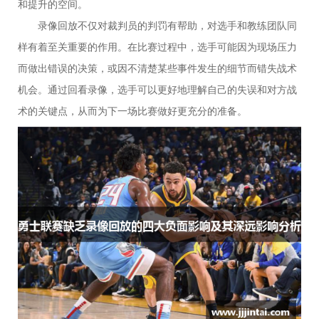
和提升的空间。
录像回放不仅对裁判员的判罚有帮助，对选手和教练团队同
样有着至关重要的作用。在比赛过程中，选手可能因为现场压力
而做出错误的决策，或因不清楚某些事件发生的细节而错失战术
机会。通过回看录像，选手可以更好地理解自己的失误和对方战
术的关键点，从而为下一场比赛做好更充分的准备。