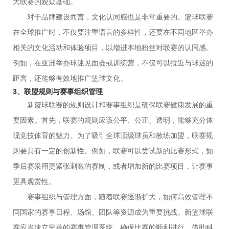
大联赛的观众基础。
对于品牌建设而言，文化认同感也是非常重要的。篮球联赛
在全球推广时，不仅要注重语言的多样性，还要在不同地区举办
相关的文化活动和体验项目，以增进本地粉丝对联赛的认同感。
例如，在亚洲举办球迷见面会或训练营，不仅可以拉近与球迷的
距离，还能够有效地推广篮球文化。
3、联盟规则与赛事组织管理
新篮球联赛的规则设计和赛事组织是确保联赛健康发展的重
要因素。首先，联赛的规则应该公平、公正、透明，能够充分体
现竞技体育的魅力。为了吸引全球顶级球员和教练加盟，联赛规
则要具有一定的创新性。例如，联赛可以尝试新的比赛形式，如
季后赛采用更紧张刺激的赛制，或者增加新的比赛项目，让赛事
更具观赏性。
赛事组织与管理方面，随着联赛逐渐扩大，如何高效管理不
同国家的赛事日程、场馆、团队等资源成为重要挑战。新篮球联
赛应当建立完善的赛事管理系统，确保比赛的顺利进行。借助科