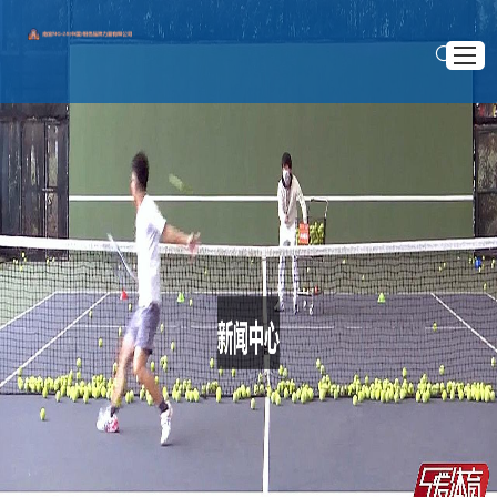
网站首页
认识南宫NG·28
>
>
首页
新闻中心
项目展示
50亿美元新篮球联赛创立指南如何规划发展与全球化战略
新闻中心
50亿美元新篮球联赛创立指南如何规划发展与全球
企业服务
化战略
互动南宫28NG相信品牌力量
2025 .06 .26
本文将探讨如何通过50亿美元的投资打造一个全新的全球化
篮球联赛，并提出详细的规划与发展战略。随着篮球日益成为全
球体育赛事的重要组成部分，建立一个具有国际影响力的篮球联
赛，除了需要注重赛事组织、竞技水平的提升外，还需在全球化