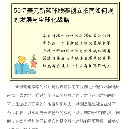
全球营销策略的成功与否直接决定了联赛是否能在不同地区
占据一席之地。通过与全球知名品牌合作，建立跨国营销网络，
可以迅速提升联赛的知名度和影响力。特别是通过社交媒体平
台，联赛可以实现与全球粉丝的实时互动，增加粉丝的粘性。同
时，在线直播和跨国转播合作是全球化营销的重要手段，能够扩