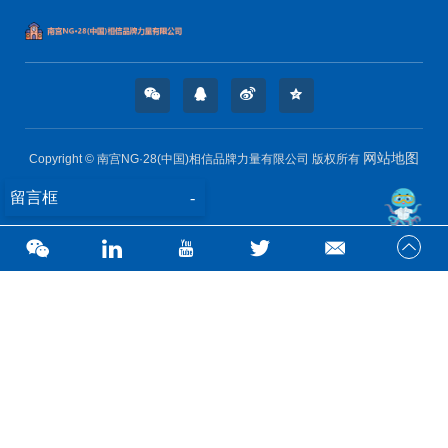
网站地图
Copyright © 南宫NG·28(中国)相信品牌力量有限公司 版权所有
留言框
-