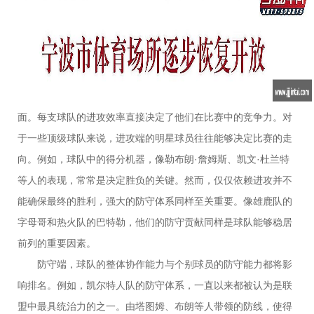
及战术体系的变化四个方面展开讨论，详细阐述这些因素如何共
同作用，影响着排名的变化。最终，我们将对这些因素进行总
结，并展望NBA赛季后期可能出现的趋势和挑战。
1、进攻与防守的双重考量
在分析NBA排名时，进攻与防守表现无疑是最重要的两个方
面。每支球队的进攻效率直接决定了他们在比赛中的竞争力。对
于一些顶级球队来说，进攻端的明星球员往往能够决定比赛的走
向。例如，球队中的得分机器，像勒布朗·詹姆斯、凯文·杜兰特
等人的表现，常常是决定胜负的关键。然而，仅仅依赖进攻并不
能确保最终的胜利，强大的防守体系同样至关重要。像雄鹿队的
字母哥和热火队的巴特勒，他们的防守贡献同样是球队能够稳居
前列的重要因素。
防守端，球队的整体协作能力与个别球员的防守能力都将影
响排名。例如，凯尔特人队的防守体系，一直以来都被认为是联
盟中最具统治力的之一。由塔图姆、布朗等人带领的防线，使得