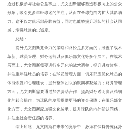
通过积极参与社会公益事业，尤文图斯能够塑造积极向上的公众
形象，吸引更多年轻球迷的关注，从而在全球范围内扩大其影响
力。这不仅对俱乐部品牌有益，同时也能够提升球队的社会认同
感，增强球迷的忠诚度。
总结：
提升尤文图斯竞争力的策略和路径是多方面的，涵盖了战术
革新、球员管理、财务运营以及俱乐部文化等多个层面。在战术
层面上，尤文图斯需要进行多元化的战术调整，提升进攻效率，
并注重年轻球员的培养；在球员管理方面，俱乐部应优化球员的
体能恢复和心理建设，提升整体团队的默契和凝聚力；财务管理
方面，尤文图斯需要通过加强赞助合作、提高财务透明度及精细
化的转会操作，为球队的发展提供更强的资金保障；在俱乐部文
化方面，尤文图斯应加强文化传承，提升球队的内外部认同感，
并注重社会责任感的培养。
综上所述，尤文图斯在未来的竞争中，必须在保持传统优势