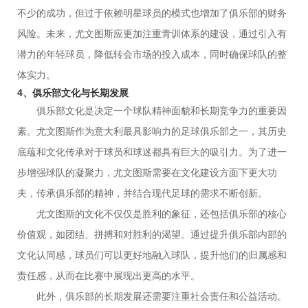
不少的成功，但过于依赖明星球员的模式也增加了俱乐部的财务
风险。未来，尤文图斯应更加注重青训体系的建设，通过引入有
潜力的年轻球员，降低转会市场的投入成本，同时确保球队的整
体实力。
4、俱乐部文化与长期发展
俱乐部文化是决定一个球队精神面貌和长期竞争力的重要因
素。尤文图斯作为意大利最具影响力的足球俱乐部之一，其历史
底蕴和文化传承对于球员和球迷都具有巨大的吸引力。为了进一
步增强球队的凝聚力，尤文图斯需要在文化建设方面下更大功
夫，传承俱乐部的精神，并结合现代足球的需求不断创新。
尤文图斯的文化不仅仅是胜利的象征，还包括俱乐部的核心
价值观，如团结、拼搏和对胜利的渴望。通过提升俱乐部内部的
文化认同感，球员们可以更好地融入球队，提升他们的归属感和
责任感，从而在比赛中展现出更高的水平。
此外，俱乐部的长期发展还需要注重社会责任和公益活动。