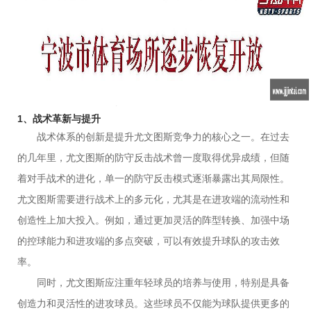
球员的技术和战术能力，还需要通过全方位的管理、战术调整以
及资金运作等方面的革新来提升整体实力。本篇文章将从战术、
球员管理、财务运营和俱乐部文化四个方面探讨如何提升尤文图
斯的竞争力，深入分析尤文图斯面临的具体问题及解决策略，为
俱乐部未来的发展提供参考。
1、战术革新与提升
战术体系的创新是提升尤文图斯竞争力的核心之一。在过去
的几年里，尤文图斯的防守反击战术曾一度取得优异成绩，但随
着对手战术的进化，单一的防守反击模式逐渐暴露出其局限性。
尤文图斯需要进行战术上的多元化，尤其是在进攻端的流动性和
创造性上加大投入。例如，通过更加灵活的阵型转换、加强中场
的控球能力和进攻端的多点突破，可以有效提升球队的攻击效
率。
同时，尤文图斯应注重年轻球员的培养与使用，特别是具备
创造力和灵活性的进攻球员。这些球员不仅能为球队提供更多的