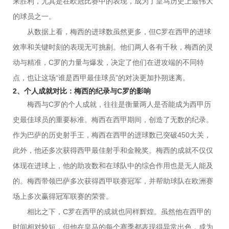
来胜利，尤其是在欧冠比赛中的表现，成为了皇马历史上最伟大
的球员之一。
从数据上看，梅西的进球数虽然更多，但C罗在西甲的进球
效率和关键时刻的表现无可挑剔。他们两人各有千秋，梅西的灵
动与精准，C罗的力量与爆发，决定了他们在进攻端的不同特
点，也让这场“谁是西甲最佳球员”的对决更加扑朔迷离。
2、个人成就对比：梅西的纪录与C罗的影响
梅西与C罗的个人成就，往往是衡量两人是否能成为西甲历
史最佳球员的重要标准。梅西在西甲期间，创造了无数的纪录。
作为巴萨的历史射手王，梅西在西甲的进球数已突破450大关，
此外，他还多次获得西甲最佳射手和金靴奖。梅西的成就不仅仅
体现在进球上，他的助攻数和在球队中的综合作用也是无人能及
的。梅西带领巴萨多次获得西甲联赛冠军，并帮助球队在欧洲赛
场上多次赢得冠军联赛的荣誉。
相比之下，C罗在西甲的成就也同样辉煌。虽然他在西甲的
时间相对较短，但他在皇马的每个赛季都表现得异常出色，成为