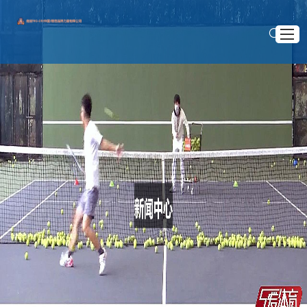
网站首页
认识南宫NG·28
>
>
首页
新闻中心
梅西与C罗谁是西甲历史最佳球员的终极对决
项目展示
梅西与C罗谁是西甲历史最佳球员的终极对决
新闻中心
2026 .06 .01
企业服务
互动南宫28NG相信品牌力量
梅西与C罗，作为当今足球界的两大传奇球员，他们在西甲
的历史地位早已无人能及。两人在西甲的激烈竞争，不仅让西甲
联赛成为全球瞩目的焦点，更使得他们的对决成为了现代足球历
史上最伟大的球员之争之一。谁是西甲历史最佳球员？这是球迷
们不断争论的话题。通过梅西与C罗的进攻表现、个人成就、比