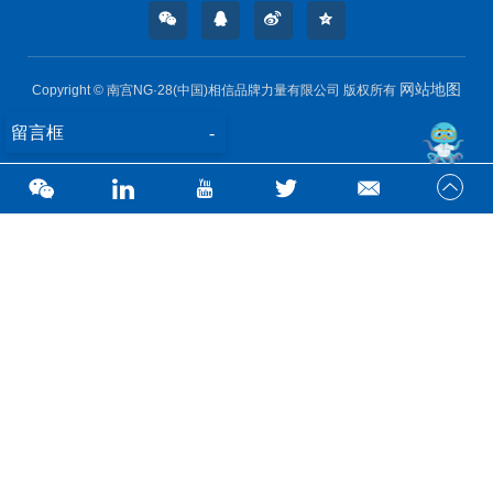
网站地图
Copyright © 南宫NG·28(中国)相信品牌力量有限公司 版权所有
留言框
-