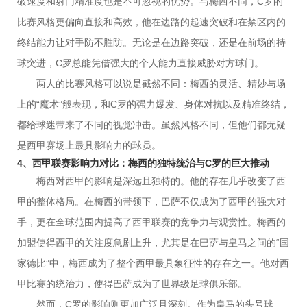
破速度和射门精准度也是不可忽视的优势。与梅西不同，C罗的
比赛风格更偏向直接和高效，他在边路的起速突破和在禁区内的
终结能力让对手防不胜防。无论是在边路突破，还是在前场的持
球突进，C罗总能凭借强大的个人能力直接威胁对方球门。
两人的比赛风格可以说是截然不同：梅西的灵活、精妙与场
上的“魔术”般表现，和C罗的强力爆发、身体对抗以及精准终结，
都给球迷带来了不同的视觉冲击。虽然风格不同，但他们都无疑
是西甲赛场上最具影响力的球员。
4、西甲联赛影响力对比：梅西的独特统治与C罗的巨大推动
梅西对西甲的影响是深远且独特的。他的存在几乎改变了西
甲的整体格局。在梅西的带领下，巴萨不仅成为了西甲的强大对
手，更在全球范围内提高了西甲联赛的竞争力与观赏性。梅西的
加盟使得西甲的关注度急剧上升，尤其是在巴萨与皇马之间的“国
家德比”中，梅西成为了整个西甲最具象征性的存在之一。他对西
甲比赛的统治力，使得巴萨成为了世界级足球俱乐部。
然而，C罗的影响则更加广泛且深刻。作为皇马的头号球