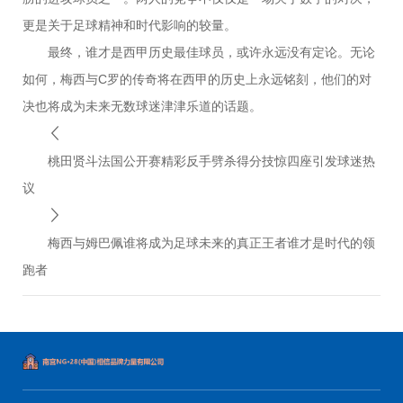
更是关于足球精神和时代影响的较量。
最终，谁才是西甲历史最佳球员，或许永远没有定论。无论
如何，梅西与C罗的传奇将在西甲的历史上永远铭刻，他们的对
决也将成为未来无数球迷津津乐道的话题。
桃田贤斗法国公开赛精彩反手劈杀得分技惊四座引发球迷热
议
梅西与姆巴佩谁将成为足球未来的真正王者谁才是时代的领
跑者