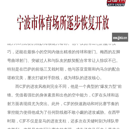
赛风格以及对西甲联赛的影响等多个方面的对比，我们将深入探
讨这场终极对决的背后，分析两位球员各自的优势与成就，最终
为这个悬而未决的问题找到一个可能的答案。
1、进攻能力对比：梅西的天赋与C罗的爆发力
梅西与C罗在进攻端的表现各有千秋。梅西以其天生的技术
能力和对比赛的精妙阅读能力著称。他不仅拥有出色的盘带技
巧，还能在最狭小的空间内做出精准的传球和射门。梅西的左脚
弯曲球射门、突破过人和与队友的默契配合常常让人惊叹不已。
特别是在巴萨的前场三叉戟时期，他与苏亚雷斯和内马尔的配合
堪称完美，屡次打破对手防线，成为球队的进攻核心。
而C罗的进攻风格则完全不同，他是一个典型的“爆发力型”前
锋。凭借着强壮的身体素质和出色的空中能力，C罗在头球和远
射方面表现得尤为突出。此外，C罗的快速跑动和对比赛节奏的
掌控能力使得他成为了任何防线都不敢小觑的进攻威胁。在西甲
时期，C罗不仅是皇马的进攻支柱，还多次在关键时刻为球队带