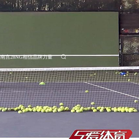
南宫28NG相信品牌力量