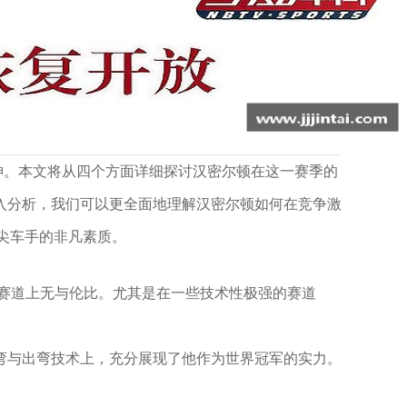
精神。本文将从四个方面详细探讨汉密尔顿在这一赛季的
入分析，我们可以更全面地理解汉密尔顿如何在竞争激
尖车手的非凡素质。
在赛道上无与伦比。尤其是在一些技术性极强的赛道
弯与出弯技术上，充分展现了他作为世界冠军的实力。