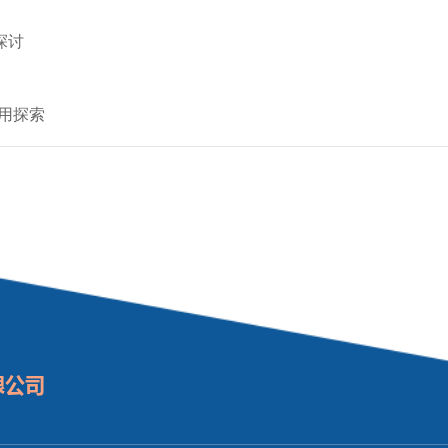
探讨
用探索