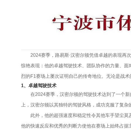
>
>
首页
新闻中心
汉密尔顿2024赛季惊艳表现再夺F1世界
汉密尔顿2024赛季惊艳表现再夺F1世界冠军
2024 .10 .27
2024赛季，路易斯·汉密尔顿凭借卓越的表现
惊艳表现：他的卓越驾驶技术、团队协作的力量、面
烈的F1赛场上屡次证明自己的传奇地位。无论是战
1、卓越驾驶技术
在2024赛季，汉密尔顿的驾驶技术达到了一个
上，汉密尔顿以其独特的驾驶风格，成功克服了复杂
此外，他的超强速度和稳定性令其他车手望尘莫
他的快速反应和优秀的判断力使他在赛场上始终占据