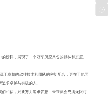
中的榜样，展现了一个冠军所应具备的精神和态度。
仅源于卓越的驾驶技术和团队的密切配合，更在于他面
断追求卓越与突破的人。
我们相信，只要努力追求梦想，未来就会充满无限可