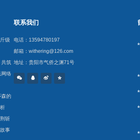
联系我们
公斤级
电话：13594780197
邮箱：
withering@126.com
 共筑
地址：贵阳市气侨之渊71号
民网络
怀森的
析
荆斩
故事