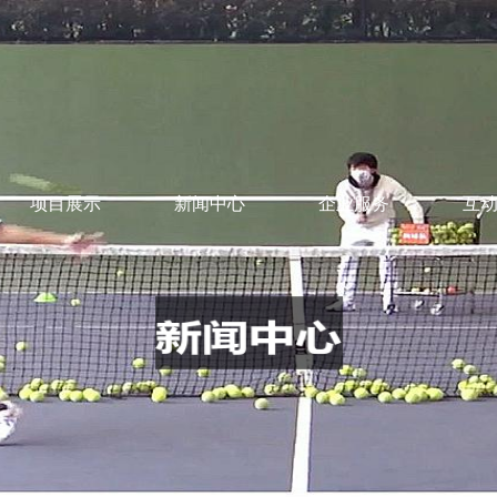
项目展示
新闻中心
企业服务
互动