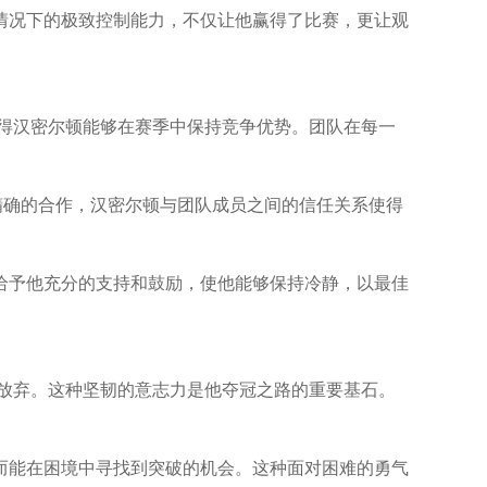
情况下的极致控制能力，不仅让他赢得了比赛，更让观
使得汉密尔顿能够在赛季中保持竞争优势。团队在每一
一次精确的合作，汉密尔顿与团队成员之间的信任关系使得
给予他充分的支持和鼓励，使他能够保持冷静，以最佳
有放弃。这种坚韧的意志力是他夺冠之路的重要基石。
而能在困境中寻找到突破的机会。这种面对困难的勇气