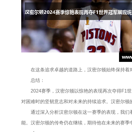
在这条追求卓越的道路上，汉密尔顿始终保持着
总结：
2024赛季，汉密尔顿以惊艳的表现再次夺得F
对困难时的坚韧意志和对未来的持续追求。汉密尔顿
通过深入分析汉密尔顿在这一赛季的表现，我们
能。汉密尔顿的传奇仍在继续，期待他在未来的赛季