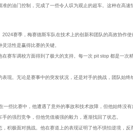
精准的油门控制，完成了一些令人叹为观止的超车。这种在高速
2024赛季，梅赛德斯车队在技术上的创新和团队的高效协作
种灵活性是赢得比赛的关键。
赛车调校方面得到了极大的支持。每一次 pit stop 都是
。
的表现。无论是赛事中的突发状况，还是对手的挑战，团队始终
。在一些比赛中，他遭遇了意外的事故和技术故障，但他始终没
车手的强烈竞争，但他凭借顽强的毅力，逐渐找回了状态。
态，积极面对挑战。他在赛道上的表现证明了他不惧怕逆境，反