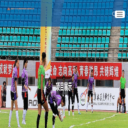
网站首页
认识南宫NG·28
>
>
首页
项目展示
项目展示
杭州亚运会主场馆象征着中国文化自信与科技创新的完美融合
新闻中心
杭州亚运会主场馆象征着中国文化自信与科技创新
企业服务
的完美融合
互动南宫28NG相信品牌力量
2025 .09 .02
2022年杭州亚运会的主场馆，象征着中国文化自信与科技创
新的完美融合，是一座体现现代设计与中国传统文化的独特建
筑。杭州亚运会主场馆不仅承载了体育赛事的功能，更向世界展
示了中国在文化和科技领域的最新成就。这座主场馆的设计理