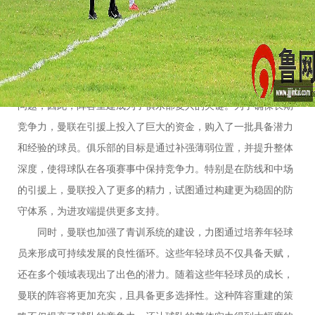
一是曼联的阵容重建，二是新球员的引入与老将的成长，三是战
术创新与技术打法的转变，四是曼联的挑战与机遇。通过这些方
面的深入分析，可以看出曼联正朝着夺回英超荣耀的目标迈进。
1、阵容重建：打造冠军级团队
在过去的几年中，曼联面临着阵容不整和球员状态不稳定的
问题，因此，阵容重建成为了俱乐部复兴的关键。为了确保长期
竞争力，曼联在引援上投入了巨大的资金，购入了一批具备潜力
和经验的球员。俱乐部的目标是通过补强薄弱位置，并提升整体
深度，使得球队在各项赛事中保持竞争力。特别是在防线和中场
的引援上，曼联投入了更多的精力，试图通过构建更为稳固的防
守体系，为进攻端提供更多支持。
同时，曼联也加强了青训系统的建设，力图通过培养年轻球
员来形成可持续发展的良性循环。这些年轻球员不仅具备天赋，
还在多个领域表现出了出色的潜力。随着这些年轻球员的成长，
曼联的阵容将更加充实，且具备更多选择性。这种阵容重建的策